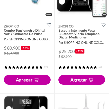
ZHOPI CO
ZHOPI CO
Combo Tensiometro Digital
Bascula Inteligente Pesa
Voz Y Oximetro De Pulso
Bluetooth Vidrio Templado
Digital Mediciones
Por SHOPPING ONLINE COLOMBIA SAS
Por SHOPPING ONLINE COLOMBIA SAS
$ 80.900
-56%
$ 25.200
-52%
$ 184.900
$ 52.900
(35)
(60)
Agregar
Agregar