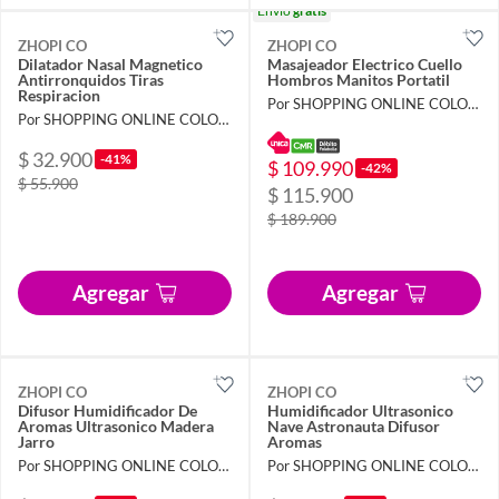
Envío
gratis
ZHOPI CO
ZHOPI CO
Dilatador Nasal Magnetico
Masajeador Electrico Cuello
Antirronquidos Tiras
Hombros Manitos Portatil
Respiracion
Por SHOPPING ONLINE COLOMBIA SAS
Por SHOPPING ONLINE COLOMBIA SAS
$ 32.900
-41%
$ 109.990
-42%
$ 55.900
$ 115.900
$ 189.900
Agregar
Agregar
ZHOPI CO
ZHOPI CO
Difusor Humidificador De
Humidificador Ultrasonico
Aromas Ultrasonico Madera
Nave Astronauta Difusor
Jarro
Aromas
Por SHOPPING ONLINE COLOMBIA SAS
Por SHOPPING ONLINE COLOMBIA SAS