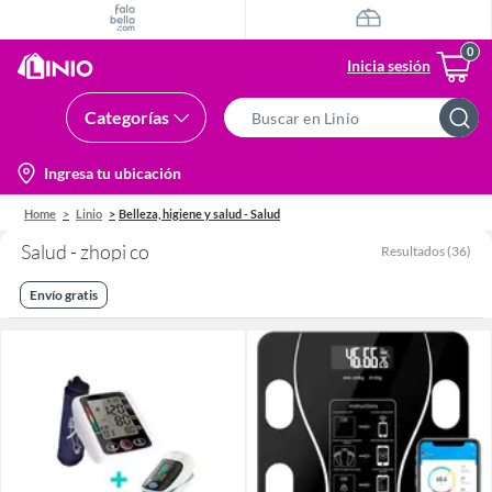
Inicia sesión
Categorías
Search
Bar
location-
Ingresa tu ubicación
icon
Home
Linio
Belleza, higiene y salud - Salud
Salud - zhopi co
Resultados
(
36
)
Envío gratis