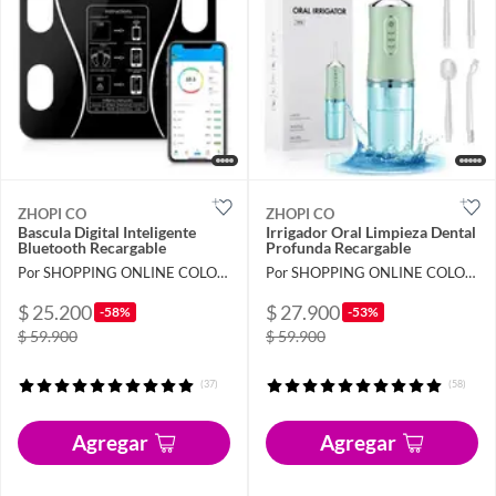
ZHOPI CO
ZHOPI CO
Bascula Digital Inteligente
Irrigador Oral Limpieza Dental
Bluetooth Recargable
Profunda Recargable
Por SHOPPING ONLINE COLOMBIA SAS
Por SHOPPING ONLINE COLOMBIA SAS
$ 25.200
$ 27.900
-58%
-53%
$ 59.900
$ 59.900
(37)
(58)
Agregar
Agregar