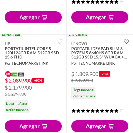
(6)
Agregar
Agregar
Envío
gratis
Envío
gratis
HP
LENOVO
PORTATIL INTEL CORE 5-
PORTÁTIL IDEAPAD SLIM 3
120U 24GB RAM 512GB SSD
RYZEN 5 8640HS 8GB RAM
15.6 FHD
512GB SSD 15,3" WUXGA +
GAME PASS
Por TECNOMARKET.INK
Por TECNOMARKET.INK
$ 1.809.900
-28%
$ 2.089.900
$ 2.499.900
-60%
$ 2.179.900
Llega mañana
$ 5.279.900
Retira mañana
Llega mañana
Retira mañana
(2)
Agregar
Agregar