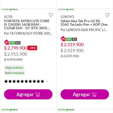
Envío
gratis
Envío
gratis
ACER
LENOVO
PORTATIL NITRO LITE CORE
Tablet Idea Tab Pro G2 8G
I5 13420H 16GB RAM -
256G Teclado-Pen + ADP One
512GB SSD - 16" RTX 3050
Por LENOVO ASIA PACIFIC LIMITED SUCURSAL COLOMBIA
6GB MOD NL16-71G-57G5
Por TECHNOLOGY STORE 2006 S A S
$ 2.319.900
$ 2.799.900
-38%
$ 2.419.900
$ 2.915.900
$ 2.599.900
$ 4.495.000
Llega mañana
Retira mañana
(3)
Agregar
Agregar
Envío
gratis
Envío
gratis