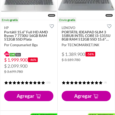
Envío
gratis
Envío
gratis
HP
LENOVO
Portátil 15.6” Full HD AMD
PORTÁTIL IDEAPAD SLIM 3
Ryzen 7 7730U 16GB RAM
15IRU8 INTEL CORE I3-1315U
512GB SSD Plata
8GB RAM 512GB SSD 15.6"
FHD
Por Compumarket Bga
Por TECNOMARKET.INK
$ 1.389.900
-56%
$ 1.999.900
$ 3.189.780
-46%
$ 2.099.900
$ 3.699.780
(31)
(9)
Agregar
Agregar