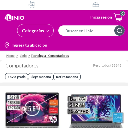
Inicia sesión
Categorías
Search
Bar
location-
Ingresa tu ubicación
icon
Home
Linio
Tecnología - Computadores
Computadores
Resultados
(
38648
)
Envío gratis
Llega mañana
Retira mañana