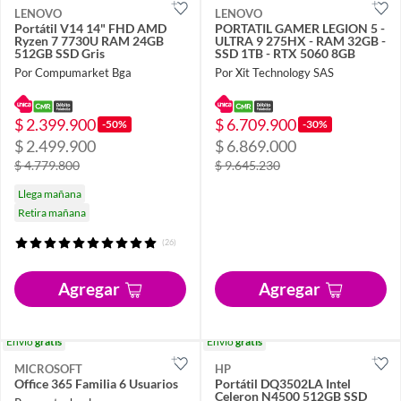
LENOVO
LENOVO
Portátil V14 14" FHD AMD
PORTATIL GAMER LEGION 5 -
Ryzen 7 7730U RAM 24GB
ULTRA 9 275HX - RAM 32GB -
512GB SSD Gris
SSD 1TB - RTX 5060 8GB
Por Compumarket Bga
Por Xit Technology SAS
$ 2.399.900
$ 6.709.900
-50%
-30%
$ 2.499.900
$ 6.869.000
$ 4.779.800
$ 9.645.230
Llega mañana
Retira mañana
(26)
Agregar
Agregar
Envío
gratis
Envío
gratis
MICROSOFT
HP
Office 365 Familia 6 Usuarios
Portátil DQ3502LA Intel
Celeron N4500 512GB SSD