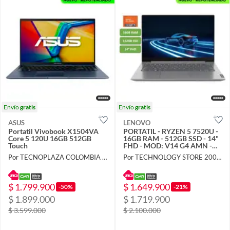
Envío
gratis
Envío
gratis
ASUS
LENOVO
Portatil Vivobook X1504VA
PORTATIL - RYZEN 5 7520U -
Core 5 120U 16GB 512GB
16GB RAM - 512GB SSD - 14"
Touch
FHD - MOD: V14 G4 AMN -
COMPUTADOR
Por TECNOPLAZA COLOMBIA SAS
Por TECHNOLOGY STORE 2006 S A S
$ 1.799.900
$ 1.649.900
-50%
-21%
$ 1.899.000
$ 1.719.900
$ 3.599.000
$ 2.100.000