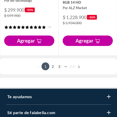
Por ws-technology
8GB 14 HD
Por ALZ Market
$ 299.900
-50%
$ 599.900
$ 1.228.900
-36%
$ 1.934.000
(34)
Agregar
Agregar
...
1
2
3
200
Te ayudamos
Sé parte de falabella.com