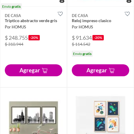
Envío
gratis
DE CASA
DE CASA
Triptico abstracto verde gris
Reloj impreso clasico
Por HOMUS
Por HOMUS
$ 248.755
$ 91.634
-20%
-20%
$ 310.944
$ 114.542
Envío
gratis
Agregar
Agregar