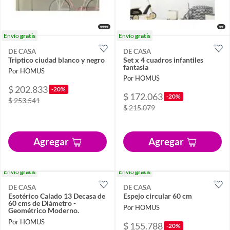
Envío
gratis
Envío
gratis
DE CASA
DE CASA
Triptico ciudad blanco y negro
Set x 4 cuadros infantiles
fantasia
Por HOMUS
Por HOMUS
$ 202.833
-20%
$ 172.063
-20%
$ 253.541
$ 215.079
Agregar
Agregar
Envío
gratis
Envío
gratis
DE CASA
DE CASA
Esotérico Calado 13 Decasa de
Espejo circular 60 cm
60 cms de Diámetro -
Por HOMUS
Geométrico Moderno.
Por HOMUS
$ 155.788
-20%