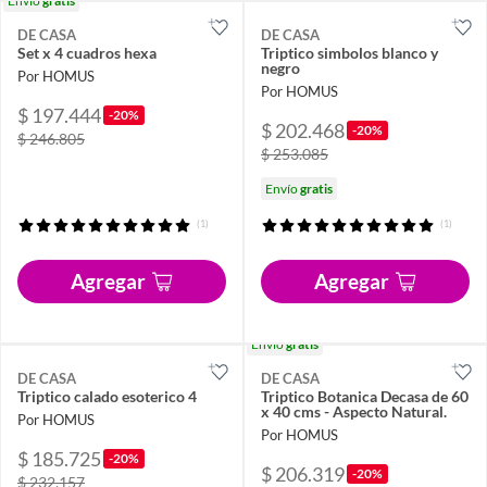
Envío
gratis
DE CASA
DE CASA
Set x 4 cuadros hexa
Triptico simbolos blanco y
negro
Por HOMUS
Por HOMUS
$ 197.444
-20%
$ 202.468
-20%
$ 246.805
$ 253.085
Envío
gratis
(1)
(1)
Agregar
Agregar
Envío
gratis
DE CASA
DE CASA
Triptico calado esoterico 4
Triptico Botanica Decasa de 60
x 40 cms - Aspecto Natural.
Por HOMUS
Por HOMUS
$ 185.725
-20%
$ 206.319
-20%
$ 232.157