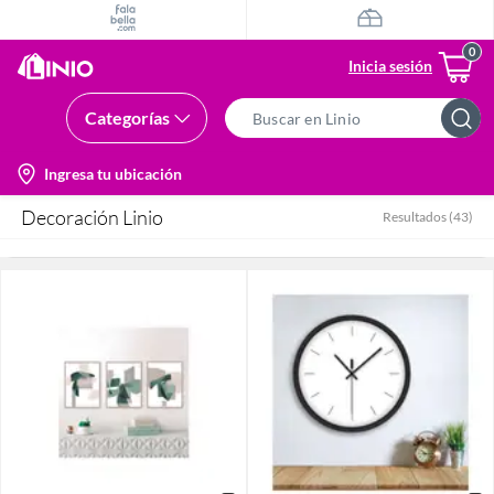
Inicia sesión
Categorías
Search
Bar
location-
Ingresa tu ubicación
icon
Decoración Linio
Resultados
(
43
)