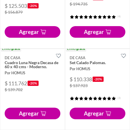
$ 194.735
$ 125.503
-20%
$ 156.879
(4)
Agregar
Agregar
Envío
gratis
Envío
gratis
DE CASA
DE CASA
Cuadro Luna Negra Decasa de
Set Calado Palomas.
60 x 40 cms - Moderno.
Por HOMUS
Por HOMUS
$ 110.338
-20%
$ 111.762
-20%
$ 137.923
$ 139.702
(3)
Agregar
Agregar