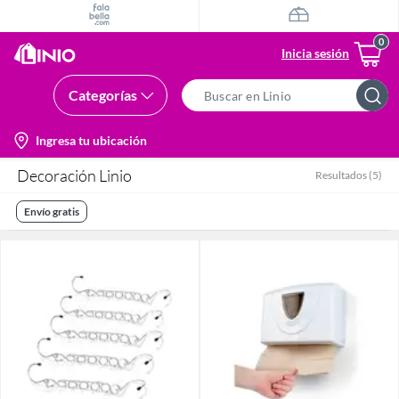
Inicia sesión
Categorías
Search
Bar
location-
Ingresa tu ubicación
icon
Decoración Linio
Resultados
(
5
)
Envío gratis