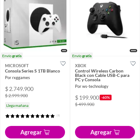
Envío
gratis
Envío
gratis
MICROSOFT
XBOX
Consola Series S 1TB Blanco
Control Wireless Carbon
Black con Cable USB-C para
Por rxggames
PC y Consola
Por ws-technology
$ 2.749.900
$ 2.999.900
$ 199.900
-60%
$ 499.900
Llega mañana
(9)
Agregar
Agregar