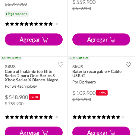
$ 559.900
$ 2.999.900
$ 579.900
Llega mañana
(8)
Agregar
Agregar
Envío
gratis
Envío
gratis
XBOX
XBOX
Control Inalámbrico Elite
Batería recargable + Cable
Series 2 para One- Series S-
USB-C
Xbox Series X Blanco-Negro
Por Dprimero
Por ws-technology
$ 109.900
-19%
$ 548.900
-28%
$ 134.900
$ 759.900
(4)
(1)
Agregar
Agregar