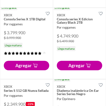
Envío
gratis
Envío
gratis
XBOX
XBOX
Consola Series X 1TB Digital
Consola series X Edicion
Galaxy Black 2TB
Por rxggames
Por rxggames
$ 3.799.900
$ 4.749.900
$ 3.999.900
$ 5.499.900
Llega mañana
Llega mañana
(7)
Agregar
Agregar
Envío
gratis
XBOX
XBOX
Series S 512 GB Nueva Sellada
Diadema inalámbrica On Ear
Series Series Negro
Por rxggames
Por Dprimero
$ 2.349.900
-22%