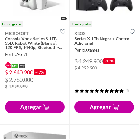
Envío
gratis
Envío
gratis
MICROSOFT
XBOX
Consola Xbox Series S 1TB
Series X 1Tb Negra + Control
SSD, Robot White (Blanco),
Adicional
120 FPS, 1440p, Bluetooth -
Por rxggames
Xbox
Por IDAGIZI
$ 4.249.900
-15%
$ 4.999.900
$ 2.640.900
-47%
$ 2.780.000
$ 4.999.999
(7)
Agregar
Agregar