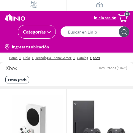
Inicia sesión
Categorías
Search
Bar
location-
Ingresa tu ubicación
icon
Home
Linio
Tecnología - Zona Gamer
Gaming
Xbox
Xbox
Resultados
(
1062
)
Envío gratis