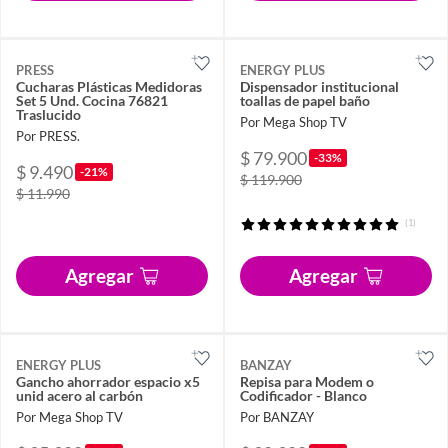
PRESS
ENERGY PLUS
Cucharas Plásticas Medidoras
Dispensador institucional
Set 5 Und. Cocina 76821
toallas de papel baño
Traslucido
Por Mega Shop TV
Por PRESS.
$ 79.900
-33%
$ 9.490
-21%
$ 119.900
$ 11.990
(1)
Agregar
Agregar
ENERGY PLUS
BANZAY
Gancho ahorrador espacio x5
Repisa para Modem o
unid acero al carbón
Codificador - Blanco
Por Mega Shop TV
Por BANZAY