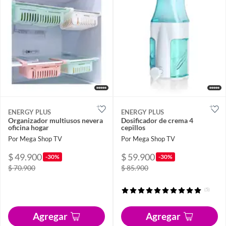
ENERGY PLUS
ENERGY PLUS
Organizador multiusos nevera
Dosificador de crema 4
oficina hogar
cepillos
Por Mega Shop TV
Por Mega Shop TV
$ 49.900
$ 59.900
-30%
-30%
$ 70.900
$ 85.900
(5)
Agregar
Agregar