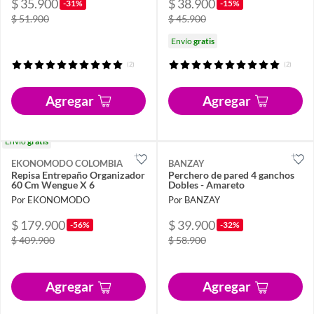
$ 35.900
$ 38.900
-31%
-15%
$ 51.900
$ 45.900
Envío
gratis
(2)
(2)
Agregar
Agregar
Envío
gratis
EKONOMODO COLOMBIA
BANZAY
Repisa Entrepaño Organizador
Perchero de pared 4 ganchos
60 Cm Wengue X 6
Dobles - Amareto
Por EKONOMODO
Por BANZAY
$ 179.900
$ 39.900
-56%
-32%
$ 409.900
$ 58.900
Agregar
Agregar