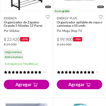
Envío
gratis
ESSENZA
ENERGY PLUS
Organizador de Zapatos
Organizador apilable de ropa o
Grande 5 Niveles 12 Pares
camisetas x10 unds
Por Stilotex
Por Mega Shop TV
$ 22.420
$ 99.900
-25%
-30%
$ 29.900
$ 141.900
Llega mañana
Retira mañana
Entregado por FALABELLA
(62)
(3)
Agregar
Agregar