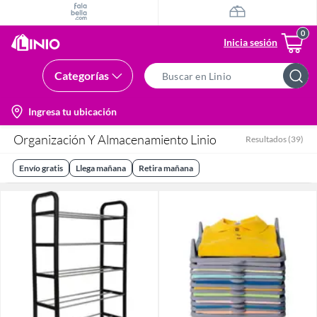
Inicia sesión
Categorías
Search
Bar
location-
Ingresa tu ubicación
icon
Organización Y Almacenamiento Linio
Resultados
(
39
)
Envío gratis
Llega mañana
Retira mañana