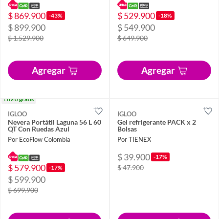
$ 869.900
$ 529.900
-43%
-18%
$ 899.900
$ 549.900
$ 1.529.900
$ 649.900
Agregar
Agregar
Envío
gratis
IGLOO
IGLOO
Nevera Portátil Laguna 56 L 60
Gel refrigerante PACK x 2
QT Con Ruedas Azul
Bolsas
Por EcoFlow Colombia
Por TIENEX
$ 39.900
-17%
$ 579.900
$ 47.900
-17%
$ 599.900
$ 699.900