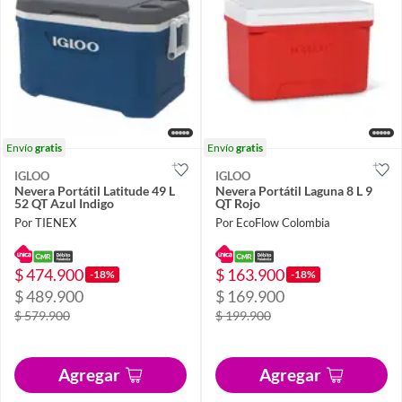
Envío
gratis
Envío
gratis
IGLOO
IGLOO
Nevera Portátil Latitude 49 L
Nevera Portátil Laguna 8 L 9
52 QT Azul Indigo
QT Rojo
Por TIENEX
Por EcoFlow Colombia
$ 474.900
$ 163.900
-18%
-18%
$ 489.900
$ 169.900
$ 579.900
$ 199.900
Agregar
Agregar