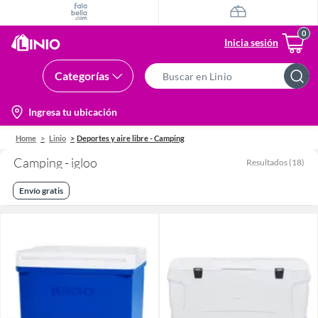
Inicia sesión
Categorías
Search
Bar
location-
Ingresa tu ubicación
icon
Home
Linio
Deportes y aire libre - Camping
Camping - igloo
Resultados
(
18
)
Envío gratis