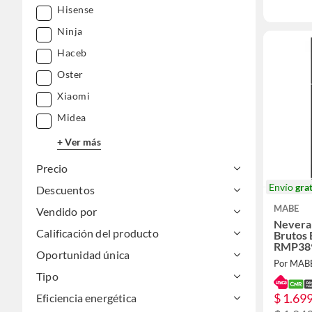
Hisense
Ninja
Haceb
Oster
Xiaomi
Midea
+ Ver más
Precio
Envío
grat
Descuentos
MABE
Vendido por
Nevera 
Calificación del producto
Brutos 
RMP38
Oportunidad única
Por MAB
Tipo
$ 1.69
Eficiencia energética