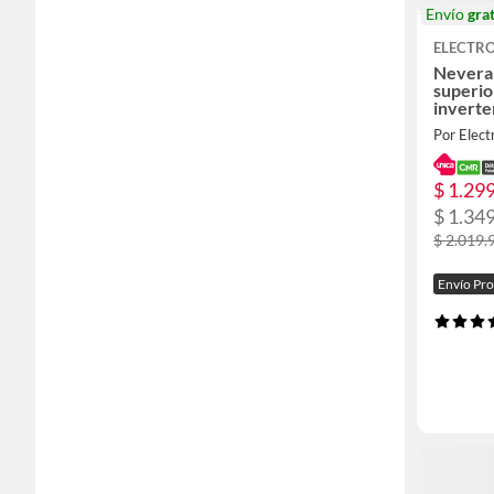
Envío
grat
ELECTR
Nevera
superio
inverte
ERT23
Por Elect
$ 1.29
$ 1.34
$ 2.019.
Envío Pr