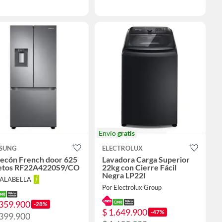
Envío
gratis
SUNG
ELECTROLUX
ecón French door 625
Lavadora Carga Superior
Netos RF22A4220S9/CO
22kg con Cierre Fácil
Negra LP22I
FALABELLA
Por Electrolux Group
.359.900
-28%
$ 1.649.900
-47%
.399.900