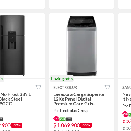
is
Envío
gratis
ELECTROLUX
SAM
No Frost 389 L
Lavadora Carga Superior
Nev
Black Steel
12Kg Panel Digital
lt 
9GCC
Premium Care Gris
Por 
EWIW12F6USVS
E
Por Electrolux Group
$ 5
9.900
$ 1.069.900
-39%
-55%
$ 5