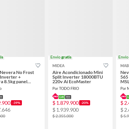
is
Envío
gratis
Enví
MIDEA
MAB
Nevera No Frost
Aire Acondicionado Mini
Nev
 Inverter +
Split Inverter 18000BTU
565 
a 8.5kg panel
220v Ai EcoMaster
MS
digital
b
Por TODO FRIO
Por 
9.900
$ 1.879.900
$ 2
-39%
-20%
7.646
$ 1.939.900
$ 2
800
$ 2.355.000
$ 5.