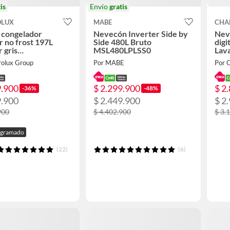
is
Envío
gratis
OLUX
MABE
CHA
 congelador
Nevecón Inverter Side by
Nev
r no frost 197L
Side 480L Bruto
digi
r gris
MSL480LPLSS0
Lav
F3C4AS
Car
rolux Group
Por MABE
Por 
9.900
$ 2.299.900
$ 2
-36%
-48%
9.900
$ 2.449.900
$ 2
900
$ 4.402.900
$ 3.
ogramado
(22)
(6)