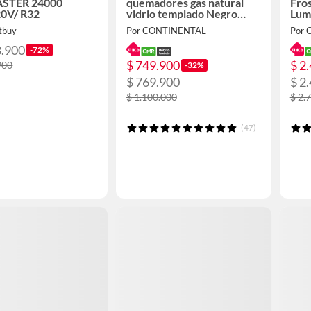
STER 24000
quemadores gas natural
Fros
0V/ R32
vidrio templado Negro
Lum
60x51 5883
Aut
tbuy
Por CONTINENTAL
Por 
Car
8.900
-72%
$ 749.900
$ 2
900
-32%
$ 769.900
$ 2
$ 1.100.000
$ 2.
(47)