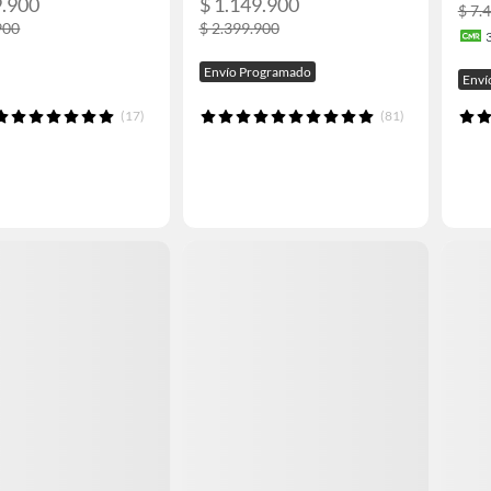
9.900
$ 1.149.900
$ 7.
900
$ 2.399.900
Envío Programado
Enví
(17)
(81)