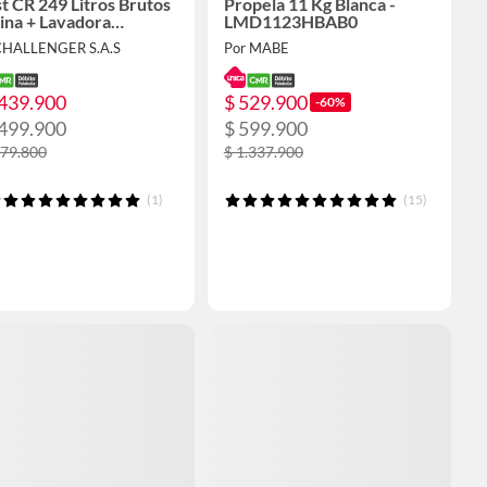
t CR 249 Litros Brutos
Propela 11 Kg Blanca -
ina + Lavadora
LMD1123HBAB0
omatica Dark Gray
CHALLENGER S.A.S
Por MABE
ga Superior 11kg
.439.900
$ 529.900
-60%
.499.900
$ 599.900
779.800
$ 1.337.900
(1)
(15)