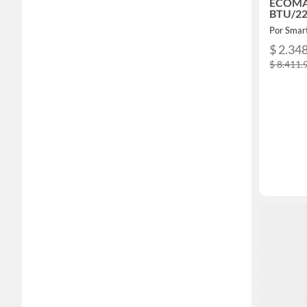
ECOMA
BTU/22
Por Smar
$ 2.34
$ 8.411.