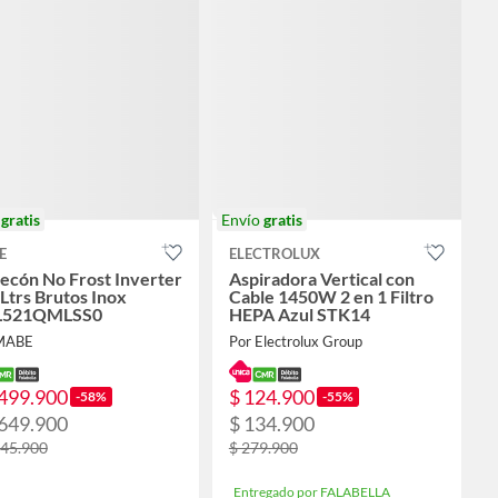
o
gratis
Envío
gratis
E
ELECTROLUX
ecón No Frost Inverter
Aspiradora Vertical con
Ltrs Brutos Inox
Cable 1450W 2 en 1 Filtro
L521QMLSS0
HEPA Azul STK14
MABE
Por Electrolux Group
.499.900
$ 124.900
-58%
-55%
.649.900
$ 134.900
945.900
$ 279.900
Entregado por FALABELLA