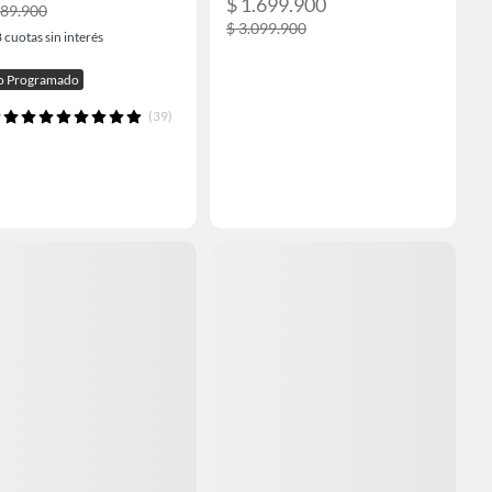
$ 1.699.900
489.900
$ 3.099.900
3
cuotas sin interés
o Programado
(39)