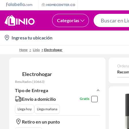
Categorías
location-
Ingresa tu ubicación
icon
Home
Linio
Electrohogar
Ordena
Recom
Electrohogar
Resultados
(
10663
)
Tipo de Entrega
Envío a domicilio
Gratis
Llega hoy
Llega mañana
Retiro en un punto