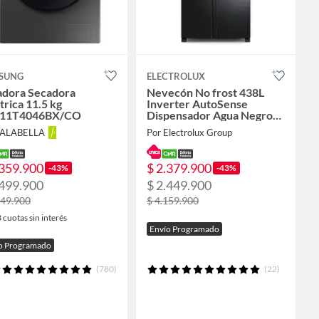
SUNG
ELECTROLUX
adora Secadora
Nevecón No frost 438L
trica 11.5 kg
Inverter AutoSense
11T4046BX/CO
Dispensador Agua Negro
ERS433HBWD
FALABELLA
Por Electrolux Group
.359.900
$ 2.379.900
-43%
-43%
.499.900
$ 2.449.900
149.900
$ 4.159.900
3
cuotas sin interés
Envío Programado
o Programado
(780)
(22)