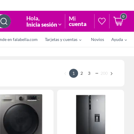
0
Hola
,
Mi
cuenta
Inicia sesión
nde en falabella.com
Tarjetas y cuentas
Novios
Ayuda
...
1
2
3
200