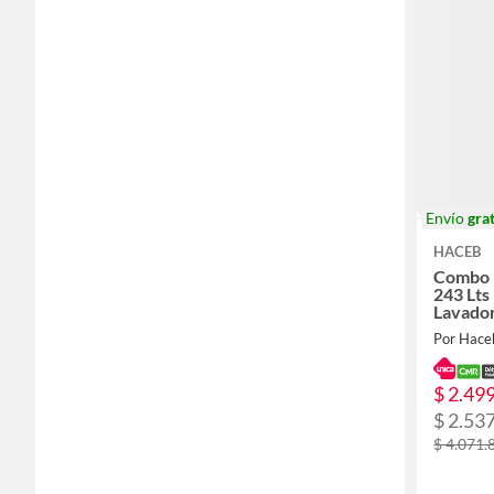
Envío
grat
HACEB
Combo 
243 Lts
Lavador
frontal 
Por Hace
$ 2.49
$ 2.53
$ 4.071.