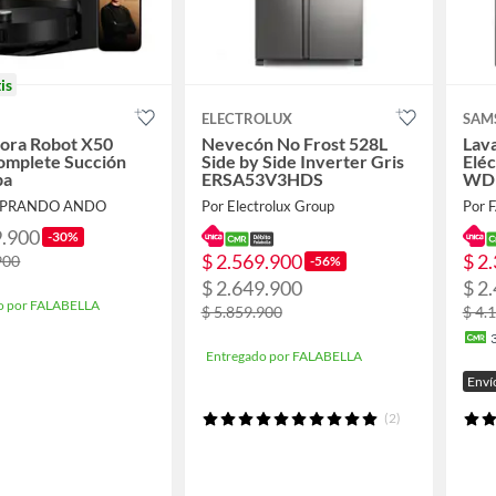
is
ELECTROLUX
SAM
dora Robot X50
Nevecón No Frost 528L
Lav
omplete Succión
Side by Side Inverter Gris
Eléc
pa
ERSA53V3HDS
WD
MPRANDO ANDO
Por Electrolux Group
Por 
9.900
-30%
$ 2.569.900
$ 2
900
-56%
$ 2.649.900
$ 2
o por FALABELLA
$ 5.859.900
$ 4.
Entregado por FALABELLA
Enví
(2)