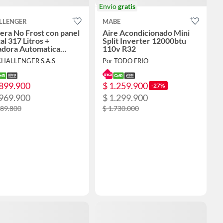
Envío
gratis
LLENGER
MABE
era No Frost con panel
Aire Acondicionado Mini
tal 317 Litros +
Split Inverter 12000btu
adora Automatica
110v R32
ga Superior 13 KG
CHALLENGER S.A.S
Por TODO FRIO
.899.900
$ 1.259.900
-27%
.969.900
$ 1.299.900
189.800
$ 1.730.000