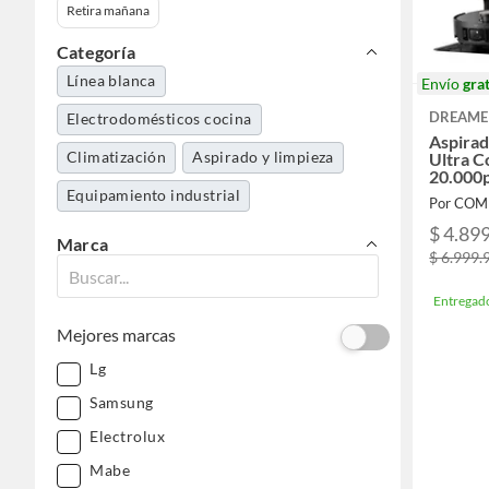
Retira mañana
Categoría
Línea blanca
Envío
grat
DREAME
Electrodomésticos cocina
Aspira
Climatización
Aspirado y limpieza
Ultra C
20.000
Equipamiento industrial
Por CO
$ 4.89
Marca
$ 6.999.
Entregad
Mejores marcas
Lg
Samsung
Electrolux
Mabe