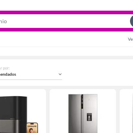
Search
Bar
Ve
r por
:
endados