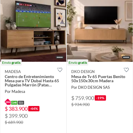
Envío
gratis
Envío
gratis
MADESA
DKO DESIGN
Centro de Entretenimiento
Mesa de Tv 65 Puertas Benito
Mesa para TV Dubai Hasta 65
50x150x30cm Madera
Pulgadas Marrón (Patas
Por DKO DESIGN SAS
Marrón)
Por Madesa
$ 759.900
-19%
$ 934.900
$ 383.900
-44%
$ 399.900
$ 689.900