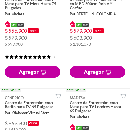
Mesa para TV Metz Hasta 75
en MPD 200cm Roble Y
Pulgadas
Grafito-
Por Madesa
Por BERTOLINI COLOMBIA
$ 556.900
$ 579.900
-44%
-47%
$ 579.900
$ 603.900
$ 999.900
$ 1.101.070
(1)
Agregar
Agregar
Envío
gratis
Envío
gratis
GENERICO
MADESA
Centro de Entretenimiento
Centro de Entretenimiento
Berlin para TV 65 Pulgadas
Mesa para TV Londres Hasta
65 Pulgadas
Por Ktialamar Virtual Store
Por Madesa
$ 969.900
-37%
$ 1.550.000