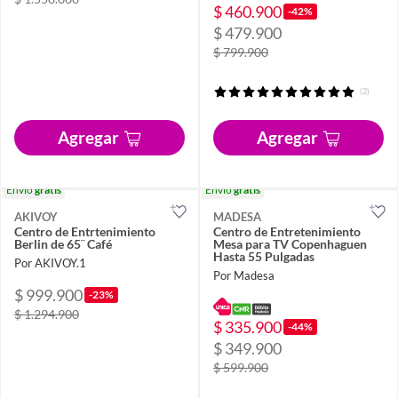
$ 460.900
-42%
$ 479.900
$ 799.900
(2)
Agregar
Agregar
Envío
gratis
Envío
gratis
AKIVOY
MADESA
Centro de Entrtenimiento
Centro de Entretenimiento
Berlin de 65¨ Café
Mesa para TV Copenhaguen
Hasta 55 Pulgadas
Por AKIVOY.1
Por Madesa
$ 999.900
-23%
$ 1.294.900
$ 335.900
-44%
$ 349.900
$ 599.900