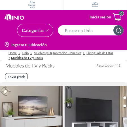
Inicia sesión
Categorías
Search
Bar
location-
Ingresa tu ubicación
icon
Home
Linio
Muebles y Organización - Muebles
Living Sala de Estar
Muebles de TV y Racks
Muebles de TV y Racks
Resultados
(
441
)
Envío gratis