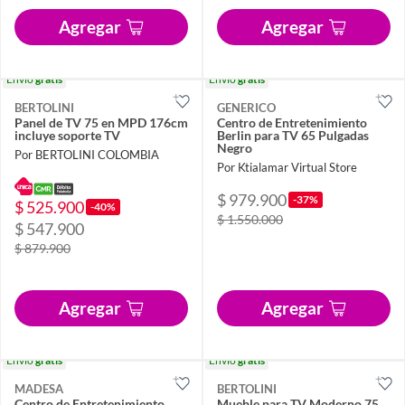
Agregar
Agregar
Envío
gratis
Envío
gratis
BERTOLINI
GENERICO
Panel de TV 75 en MPD 176cm
Centro de Entretenimiento
incluye soporte TV
Berlin para TV 65 Pulgadas
Negro
Por BERTOLINI COLOMBIA
Por Ktialamar Virtual Store
$ 979.900
-37%
$ 525.900
-40%
$ 1.550.000
$ 547.900
$ 879.900
Agregar
Agregar
Envío
gratis
Envío
gratis
MADESA
BERTOLINI
Centro de Entretenimiento
Mueble para TV Moderno 75