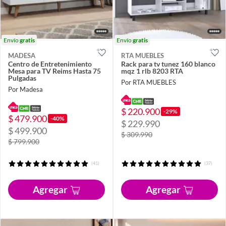
Envío
gratis
Envío
gratis
MADESA
RTA MUEBLES
Centro de Entretenimiento
Rack para tv tunez 160 blanco
Mesa para TV Reims Hasta 75
mqz 1 rlb 8203 RTA
Pulgadas
Por RTA MUEBLES
Por Madesa
$ 220.900
-29%
$ 479.900
-40%
$ 229.990
$ 499.900
$ 309.990
$ 799.900
(41)
(37)
Agregar
Agregar