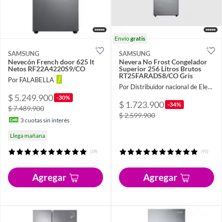
Envío
gratis
SAMSUNG
SAMSUNG
Nevecón French door 625 lt
Nevera No Frost Congelador
Netos RF22A4220S9/CO
Superior 256 Litros Brutos
RT25FARADS8/CO Gris
Por FALABELLA
Por Distribuidor nacional de Electrodomésticos
$ 5.249.900
-30%
$ 1.723.900
-34%
$ 7.489.900
$ 2.599.900
3
cuotas sin interés
Llega mañana
(39)
(95)
Agregar
Agregar