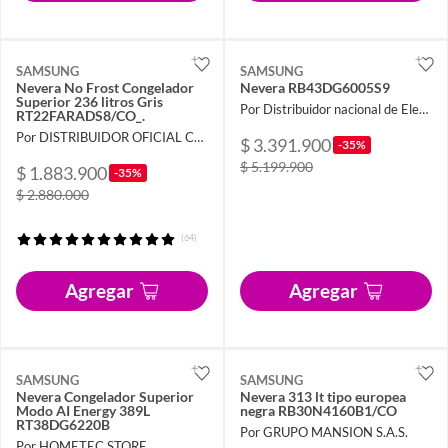
SAMSUNG
SAMSUNG
Nevera No Frost Congelador
Nevera RB43DG6005S9
Superior 236 litros Gris
Por Distribuidor nacional de Electrodomésticos
RT22FARADS8/CO_.
Por DISTRIBUIDOR OFICIAL COLOMBIA
$ 3.391.900
-35%
$ 5.199.900
$ 1.883.900
-35%
$ 2.880.000
(64)
Agregar
Agregar
SAMSUNG
SAMSUNG
Nevera Congelador Superior
Nevera 313 lt tipo europea
Modo AI Energy 389L
negra RB30N4160B1/CO
RT38DG6220B
Por GRUPO MANSION S.A.S.
Por HOMETEC STORE