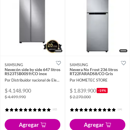
SAMSUNG
SAMSUNG
Nevecón side by side 647 litros
Nevera No Frost 236 litros
RS23T5B00S9/CO inox
RT22FARADS8/CO Gris
Por Distribuidor nacional de Electrodomésticos
Por HOMETEC STORE
$ 4.148.900
$ 1.839.900
-19%
$ 4.499.990
$ 2.270.000
(62)
(64)
Agregar
Agregar