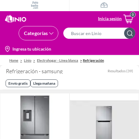
Inicia sesión
Categorías
Search
Bar
location-
Ingresa tu ubicación
icon
Home
Linio
Electrohogar - Línea blanca
Refrigeración
Refrigeración - samsung
Resultados
(
39
)
Envío gratis
Llega mañana