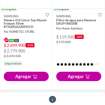
Envío
gratis
Envío
gratis
SAMSUNG
SAMSUNG
Nevera 412 Litros Top Mount
Filtro de agua para Neveras
Freezer Silver
DA29-00020B
RT42DG6220S9/CO
Por Home Solutions
Por HOMETEC STORE
$ 119.500
-32%
$ 175.000
$ 2.699.900
-21%
$ 2.779.900
$ 3.399.900
Llega mañana
(43)
Agregar
Agregar
1