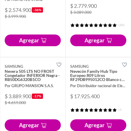
$ 2.779.900
$ 2.574.900
-36%
$ 3.089.000
$ 3.999.900
(202)
Agregar
Agregar
SAMSUNG
SAMSUNG
Nevera 505 LTS NO FROST
Nevecón Family Hub Tipo
Congelador INFERIOR Negra -
Europeo 809 Litros
RB50DG6320B1CO
RF29DB995012CO Blanco con
Inteligencia Artificial
Por GRUPO MANSION S.A.S.
Por Distribuidor nacional de Electrodomésticos
$ 3.889.900
$ 17.925.400
-17%
$ 4.659.000
(7)
Agregar
Agregar