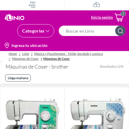
Inicia sesión
Categorías
Search
Bar
location-
Ingresa tu ubicación
icon
Home
Linio
Música y Pasatiempos - Tejido, bordado y costura
Máquinas de Coser
Máquinas de Coser
Máquinas de Coser - brother
Resultados
(
29
)
Llega mañana