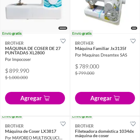
Envío
gratis
Envío
gratis
BROTHER
BROTHER
MÁQUINA DE COSER DE 27
Máquina Familiar Jx3135f
PUNTADAS XL2800
Por Maquinas Dreamtex SAS
Por Impocoser
$ 789.000
$ 899.990
$ 799.000
$ 1.000.000
Agregar
Agregar
Envío
gratis
Envío
gratis
BROTHER
BROTHER
Máquina de Coser LX3817
Fileteadora doméstica 1034dx
máquina de coser
Por MAYOREO MULTISOLUCIONES