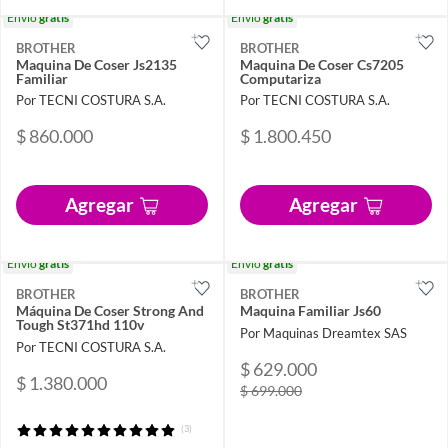
Envío
gratis
Envío
gratis
BROTHER
BROTHER
Maquina De Coser Js2135
Maquina De Coser Cs7205
Familiar
Computariza
Por TECNI COSTURA S.A.
Por TECNI COSTURA S.A.
$ 860.000
$ 1.800.450
Agregar
Agregar
Envío
gratis
Envío
gratis
BROTHER
BROTHER
Máquina De Coser Strong And
Maquina Familiar Js60
Tough St371hd 110v
Por Maquinas Dreamtex SAS
Por TECNI COSTURA S.A.
$ 629.000
$ 1.380.000
$ 699.000
(3)