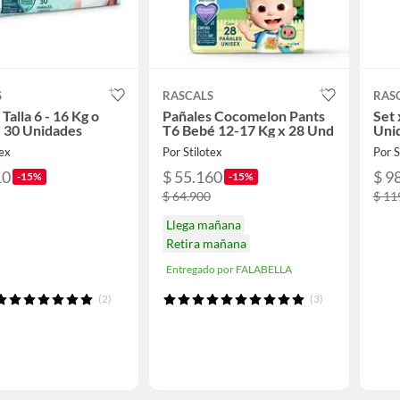
S
RASCALS
RAS
Talla 6 - 16 Kg o
Pañales Cocomelon Pants
Set 
 30 Unidades
T6 Bebé 12-17 Kg x 28 Und
Uni
tex
Por Stilotex
Por S
10
$ 55.160
$ 9
-15%
-15%
$ 64.900
$ 11
Llega mañana
Retira mañana
Entregado por FALABELLA
(2)
(3)