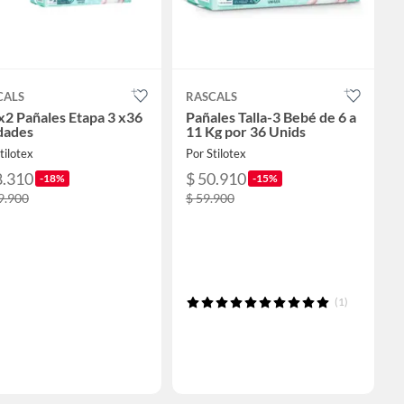
CALS
RASCALS
x2 Pañales Etapa 3 x36
Pañales Talla-3 Bebé de 6 a
dades
11 Kg por 36 Unids
tilotex
Por Stilotex
8.310
$ 50.910
-18%
-15%
9.900
$ 59.900
(1)