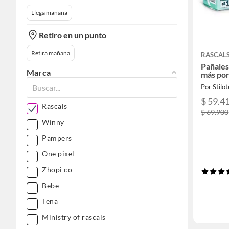
Llega mañana
Retiro en un punto
Retira mañana
RASCAL
Pañales 
Marca
más por
Por Stilo
$ 59.4
Rascals
$ 69.900
Winny
Pampers
One pixel
Zhopi co
Bebe
Tena
Ministry of rascals