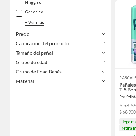
Huggies
Generico
+ Ver más
Precio
Calificación del producto
Tamaño del pañal
Grupo de edad
Grupo de Edad Bebés
RASCAL
Material
Pañale
T-5 Beb
Por Stilo
$ 58.5
$ 68.900
Llega m
Retira 