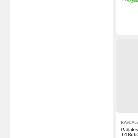
Entregad
RASCAL
Pañale
T4 Bebé