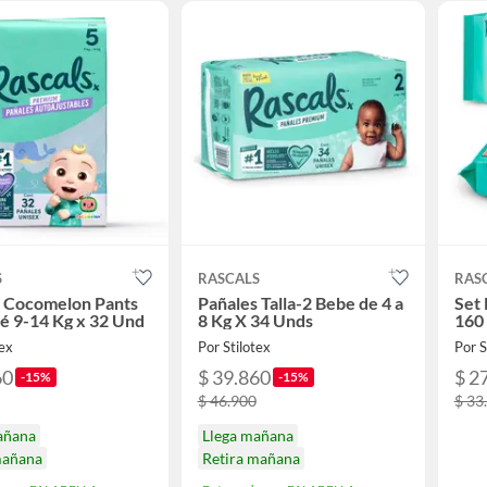
S
RASCALS
RAS
s Cocomelon Pants
Pañales Talla-2 Bebe de 4 a
Set
é 9-14 Kg x 32 Und
8 Kg X 34 Unds
160
tex
Por Stilotex
Por S
60
$ 39.860
$ 2
-15%
-15%
$ 46.900
$ 33
añana
Llega mañana
mañana
Retira mañana