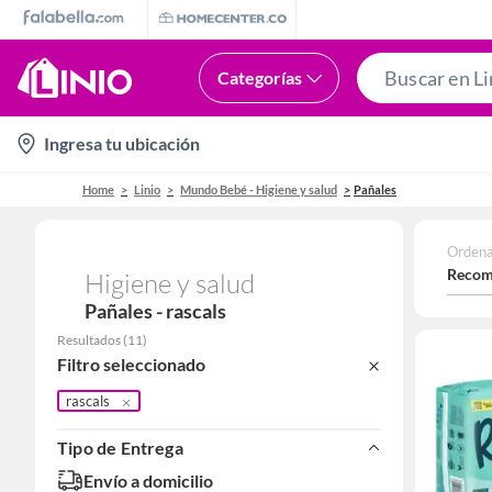
Categorías
location-
Ingresa tu ubicación
icon
Home
Linio
Mundo Bebé - Higiene y salud
Pañales
Ordena
Recom
Higiene y salud
Pañales - rascals
Resultados
(
11
)
Filtro seleccionado
rascals
Tipo de Entrega
Envío a domicilio