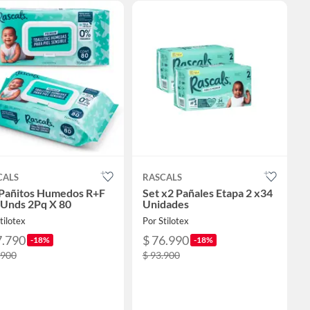
CALS
RASCALS
 Pañitos Humedos R+F
Set x2 Pañales Etapa 2 x34
 Unds 2Pq X 80
Unidades
tilotex
Por Stilotex
7.790
$ 76.990
-18%
-18%
.900
$ 93.900