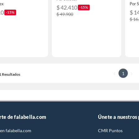
tex
Por S
$ 42.410
-15%
10
$ 1
-15%
$ 49.900
$ 16
1
11 Resultados
rte de falabella.com
Únete a nuestros
en falabella.com
CMR Puntos