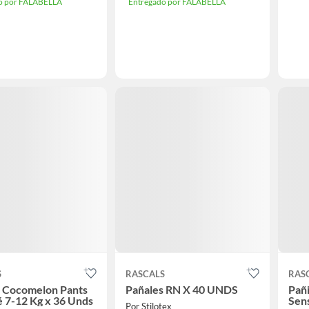
o por FALABELLA
Entregado por FALABELLA
S
RASCALS
RAS
s Cocomelon Pants
Pañales RN X 40 UNDS
Pañ
 7-12 Kg x 36 Unds
Sens
Por Stilotex