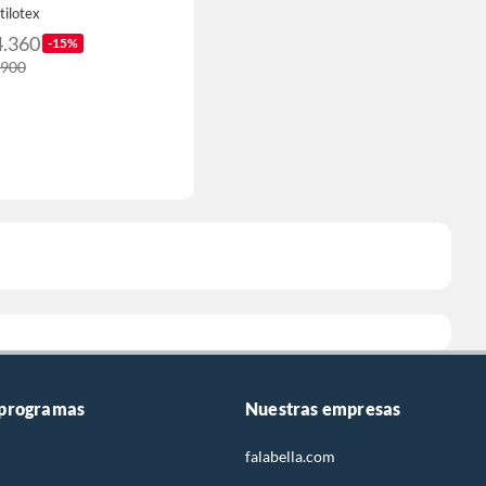
tilotex
4.360
-15%
.900
 programas
Nuestras empresas
falabella.com