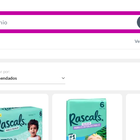
Search
Bar
Ve
r por
:
endados