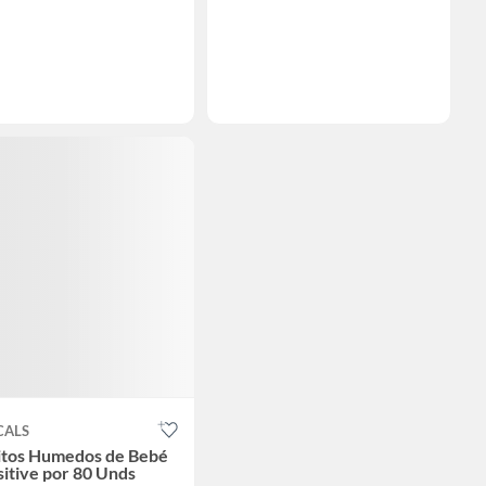
CALS
itos Humedos de Bebé
itive por 80 Unds