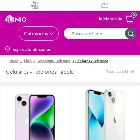
Inicia sesión
Categorías
Search
Bar
location-
Ingresa tu ubicación
icon
Home
Linio
Tecnología - Telefonía
Celulares y Teléfonos
Celulares y Teléfonos - apple
Resultados
(
146
)