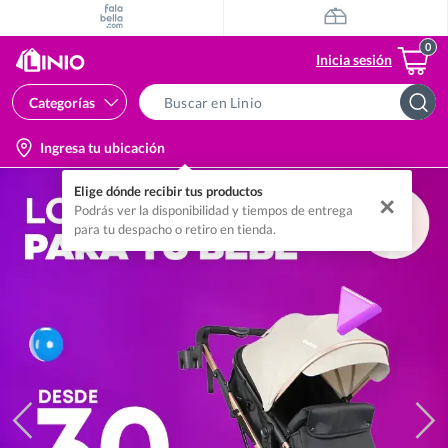
Inicia sesión
Categorías
Search
Bar
location-
Ingresa tu ubicación
icon
Elige dónde recibir tus productos
✕
Podrás ver la disponibilidad y tiempos de entrega
para tu despacho o retiro en tienda.