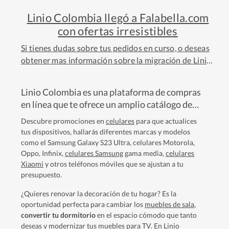
Linio Colombia llegó a Falabella.com
con ofertas irresistibles
Si tienes dudas sobre tus pedidos en curso, o deseas
obtener mas información sobre la migración de Linio
a falabella.com,
conoce más aquí
Linio Colombia es una plataforma de compras
en línea que te ofrece un amplio catálogo de
productos a precios competitivos durante
Descubre promociones en
celulares
para que actualices
todo el año. Encontrarás ofertas irresistibles
tus dispositivos, hallarás diferentes marcas y modelos
en tus marcas y categorías favoritas como
como el Samsung Galaxy S23 Ultra, celulares Motorola,
electrodomésticos, moda mujer, deportes y
Oppo, Infinix,
celulares Samsung
gama media,
celulares
Xiaomi
y otros teléfonos móviles que se ajustan a tu
cuidado personal para que compres todo lo
presupuesto.
que deseas en pocos clics.
¿Quieres renovar la decoración de tu hogar? Es la
oportunidad perfecta para cambiar los
muebles de sala
,
convertir tu dormitorio
en el espacio cómodo que tanto
deseas y modernizar tus
muebles para TV
. En Linio