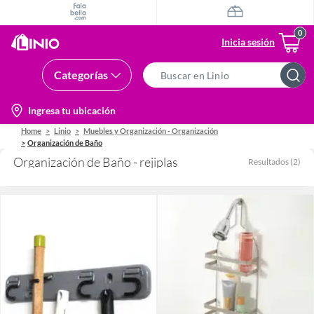
Inicia sesión
Categorías
Search
Bar
location-
Ingresa tu ubicación
icon
Home
Linio
Muebles y Organización - Organización
Organización de Baño
Organización de Baño - rejiplas
Resultados
(
2
)